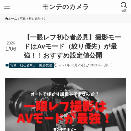
モンテのカメラ
検索
ホーム
写真
初心者向け
【一眼レフ初心者必見】撮影モー
2026
ドはAvモード（絞り優先）が最
1/06
強！！おすすめ設定値公開
2021年12月25日
2026年1月6日
写真
初心者向け
撮影技法