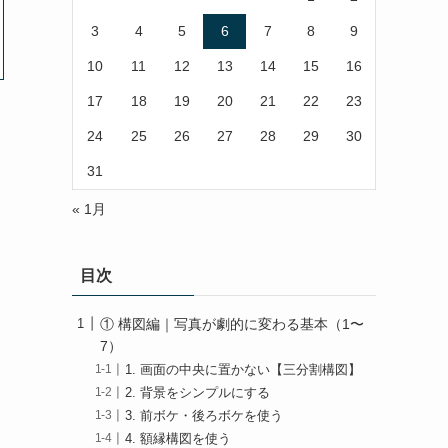
3
4
5
6
7
8
9
10
11
12
13
14
15
16
17
18
19
20
21
22
23
24
25
26
27
28
29
30
31
« 1月
目次
① 構図編｜写真が劇的に変わる基本（1〜
7）
1. 画面の中央に置かない【三分割構図】
2. 背景をシンプルにする
3. 前ボケ・後ろボケを使う
4. 額縁構図を使う