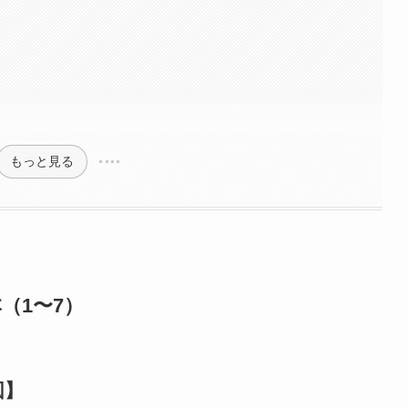
もっと見る
（1〜7）
図】