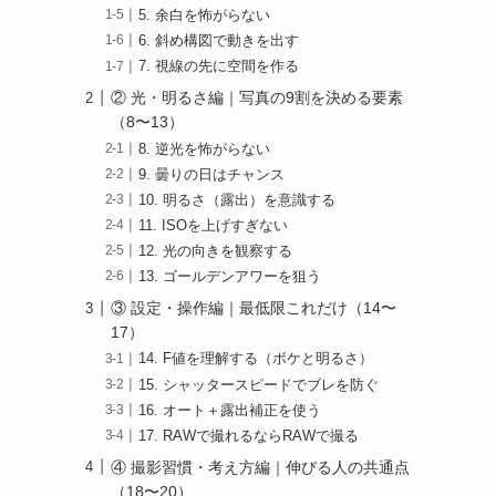
5. 余白を怖がらない
6. 斜め構図で動きを出す
7. 視線の先に空間を作る
② 光・明るさ編｜写真の9割を決める要素
（8〜13）
8. 逆光を怖がらない
9. 曇りの日はチャンス
10. 明るさ（露出）を意識する
11. ISOを上げすぎない
12. 光の向きを観察する
13. ゴールデンアワーを狙う
③ 設定・操作編｜最低限これだけ（14〜
17）
14. F値を理解する（ボケと明るさ）
15. シャッタースピードでブレを防ぐ
16. オート＋露出補正を使う
17. RAWで撮れるならRAWで撮る
④ 撮影習慣・考え方編｜伸びる人の共通点
（18〜20）