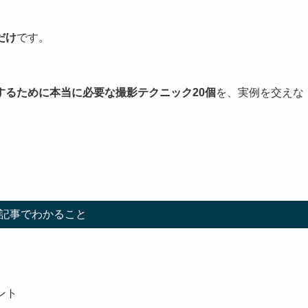
。
だけ
です。
するために本当に必要な撮影テクニック20個
を、実例を交えな
記事でわかること
ント