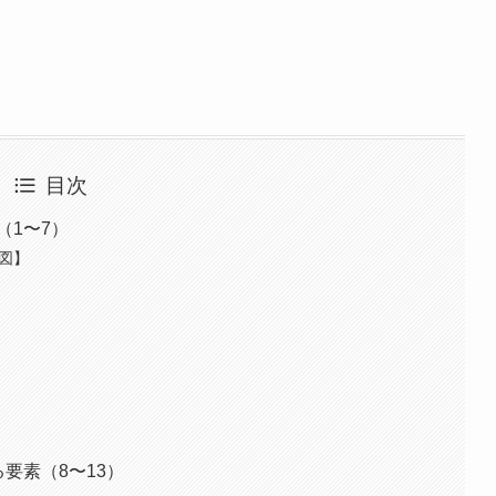
目次
（1〜7）
構図】
要素（8〜13）