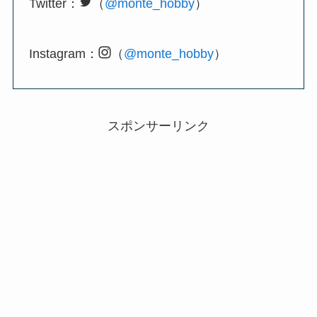
Twitter：
（
@monte_hobby
）
Instagram：
（
@monte_hobby
）
スポンサーリンク