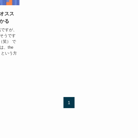
オスス
かる
然ですが、
 そうです
（笑） で
、the
簡単！という方
1